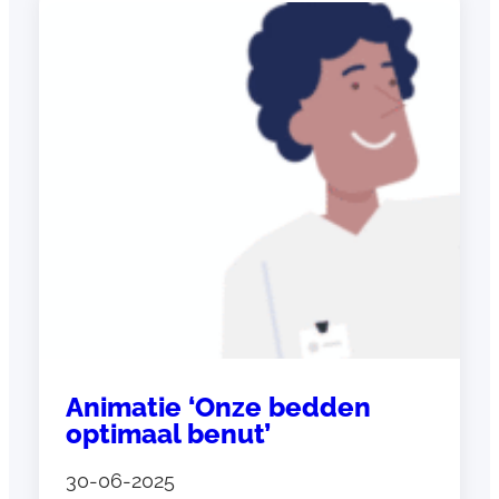
e
u
w
s
b
r
i
e
f
j
u
l
i
Animatie ‘Onze bedden
2
optimaal benut’
0
2
30-06-2025