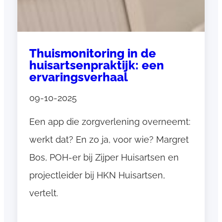
s
m
u
r
Thuismonitoring in de
a
huisartsenpraktijk: een
l
ervaringsverhaal
e
t
09-10-2025
h
Een app die zorgverlening overneemt:
u
i
werkt dat? En zo ja, voor wie? Margret
s
Bos, POH-er bij Zijper Huisartsen en
m
projectleider bij HKN Huisartsen,
o
vertelt.
n
i