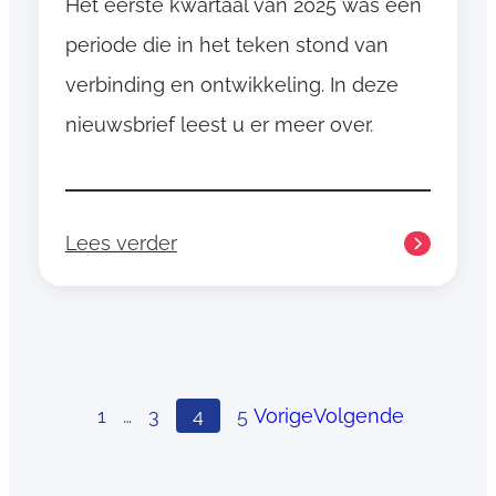
n
Het eerste kwartaal van 2025 was een
o
periode die in het teken stond van
p
verbinding en ontwikkeling. In deze
t
nieuwsbrief leest u er meer over.
i
m
a
a
Lees verder
l
:
b
N
e
i
n
e
u
u
t
w
1
…
3
4
5
Vorige
Volgende
’
s
b