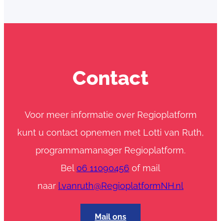
r
i
e
f
m
Contact
a
a
r
t
Voor meer informatie over Regioplatform
2
kunt u contact opnemen met Lotti van Ruth,
0
programmamanager Regioplatform.
2
Bel
06 11090456
of mail
5
naar
l.vanruth@RegioplatformNH.nl
Mail ons