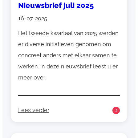
r
Nieuwsbrief juli 2025
t
i
1
16-07-2025
n
o
g
k
Het tweede kwartaal van 2025 werden
s
t
er diverse initiatieven genomen om
v
o
e
concreet anders met elkaar samen te
b
r
werken. In deze nieuwsbrief leest u er
e
h
r
meer over.
a
2
a
0
l
2
5
Lees verder
:
N
i