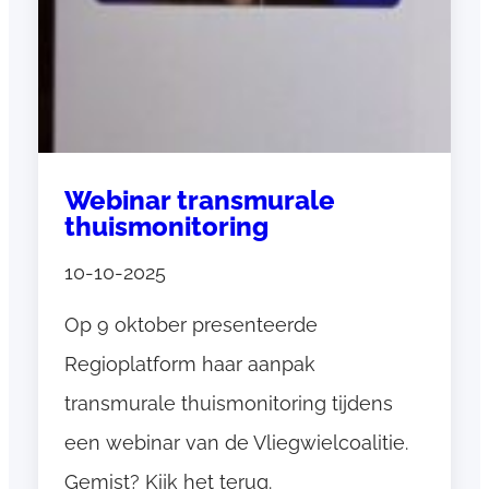
Contact
Contact
Webinar transmurale
thuismonitoring
10-10-2025
Op 9 oktober presenteerde
Regioplatform haar aanpak
transmurale thuismonitoring tijdens
een webinar van de Vliegwielcoalitie.
Gemist? Kijk het terug.