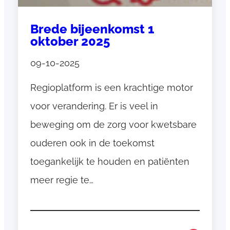
n
g
Brede bijeenkomst 1
i
oktober 2025
n
d
09-10-2025
e
Regioplatform is een krachtige motor
h
u
voor verandering. Er is veel in
i
beweging om de zorg voor kwetsbare
s
ouderen ook in de toekomst
a
r
toegankelijk te houden en patiënten
t
meer regie te…
s
e
n