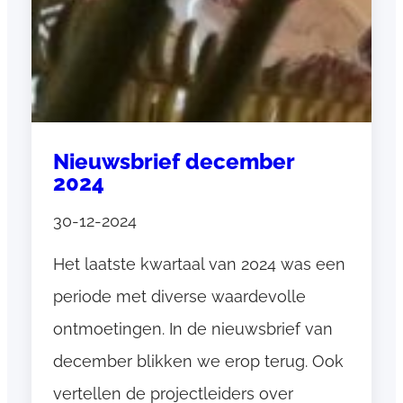
e
k
P
r
o
a
Nieuwsbrief december
c
2024
t
i
30-12-2024
e
Het laatste kwartaal van 2024 was een
v
e
periode met diverse waardevolle
Z
ontmoetingen. In de nieuwsbrief van
o
december blikken we erop terug. Ook
r
g
vertellen de projectleiders over