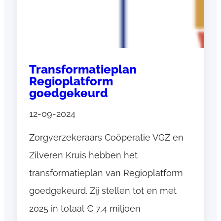
f
d
e
c
e
Transformatieplan
m
Regioplatform
b
goedgekeurd
e
r
12-09-2024
2
Zorgverzekeraars Coöperatie VGZ en
0
2
Zilveren Kruis hebben het
4
transformatieplan van Regioplatform
goedgekeurd. Zij stellen tot en met
2025 in totaal € 7,4 miljoen