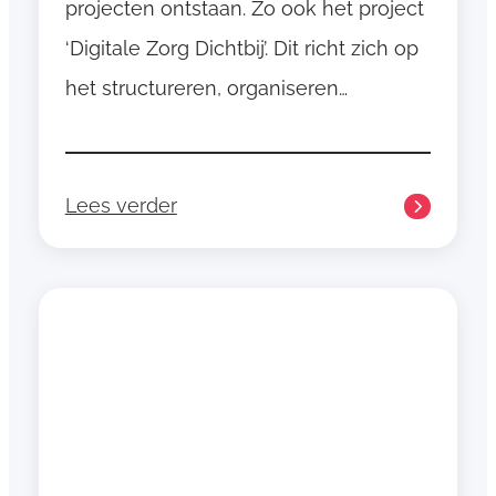
projecten ontstaan. Zo ook het project
f
‘Digitale Zorg Dichtbij’. Dit richt zich op
o
het structureren, organiseren…
r
m
g
o
Lees verder
e
:
d
S
g
t
e
a
k
r
e
t
u
t
r
h
d
u