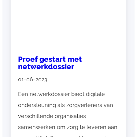
i
s
m
o
n
i
t
Proef gestart met
o
netwerkdossier
r
i
01-06-2023
n
Een netwerkdossier biedt digitale
g
m
ondersteuning als zorgverleners van
e
verschillende organisaties
t
samenwerken om zorg te leveren aan
e