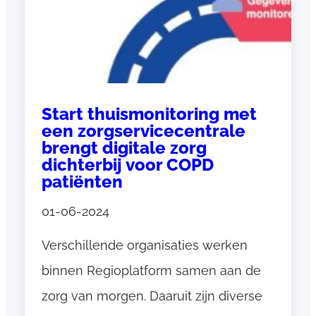
t
i
e
p
l
Start thuismonitoring met
a
een zorgservicecentrale
n
brengt digitale zorg
R
dichterbij voor COPD
e
patiënten
g
01-06-2024
i
o
Verschillende organisaties werken
p
binnen Regioplatform samen aan de
l
a
zorg van morgen. Daaruit zijn diverse
t