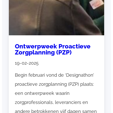
Contact
Contact
Ontwerpweek Proactieve
Zorgplanning (PZP)
19-02-2025
Begin februari vond de ‘Designathon’
proactieve zorgplanning (PZP) plaats:
een ontwerpweek waarin
zorgprofessionals, leveranciers en
andere betrokkenen vijf dagen samen