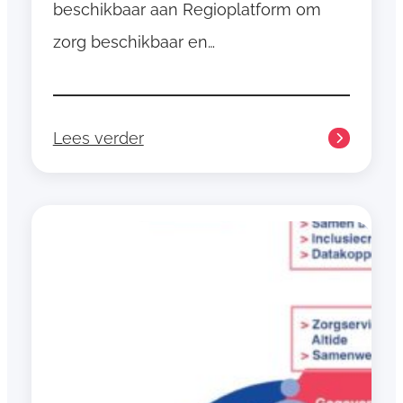
beschikbaar aan Regioplatform om
zorg beschikbaar en…
Lees verder
:
T
r
a
n
s
f
o
r
m
a