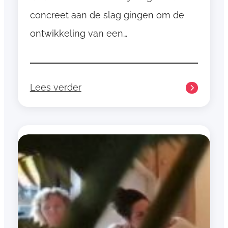
concreet aan de slag gingen om de
ontwikkeling van een…
Lees verder
:
O
n
t
w
e
r
p
w
e