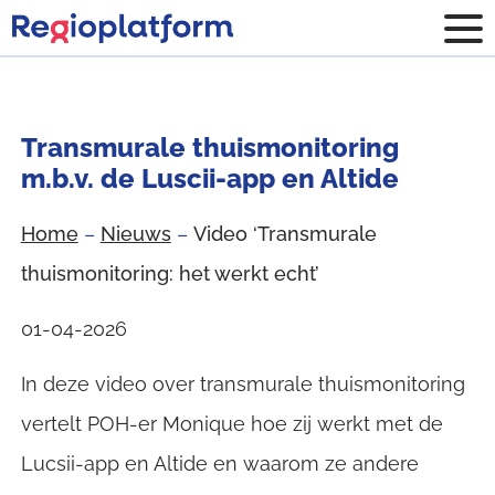
Transmurale thuismonitoring
m.b.v. de Luscii-app en Altide
Programma
Programma
Home
–
Nieuws
–
Video ‘Transmurale
Projecten
Projecten
thuismonitoring: het werkt echt’
01-04-2026
Nieuws
Nieuws
In deze video over transmurale thuismonitoring
Over
Over
vertelt POH-er Monique hoe zij werkt met de
ons
ons
Lucsii-app en Altide en waarom ze andere