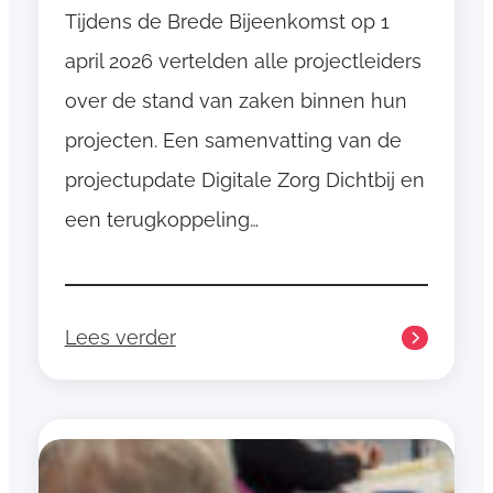
Tijdens de Brede Bijeenkomst op 1
a
l
april 2026 vertelden alle projectleiders
@
over de stand van zaken binnen hun
H
projecten. Een samenvatting van de
o
m
projectupdate Digitale Zorg Dichtbij en
e
een terugkoppeling…
Lees verder
:
P
r
o
j