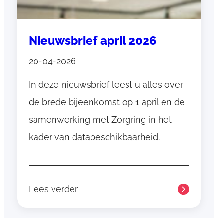
u
n
i
Nieuwsbrief april 2026
2
0
20-04-2026
2
6
In deze nieuwsbrief leest u alles over
de brede bijeenkomst op 1 april en de
samenwerking met Zorgring in het
kader van databeschikbaarheid.
Lees verder
:
N