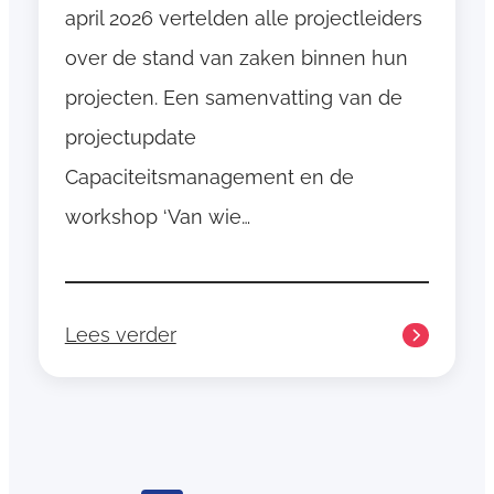
e
april 2026 vertelden alle projectleiders
Z
over de stand van zaken binnen hun
o
projecten. Een samenvatting van de
r
g
projectupdate
D
Capaciteitsmanagement en de
i
workshop ‘Van wie…
c
h
t
b
Lees verder
:
i
P
j
r
o
j