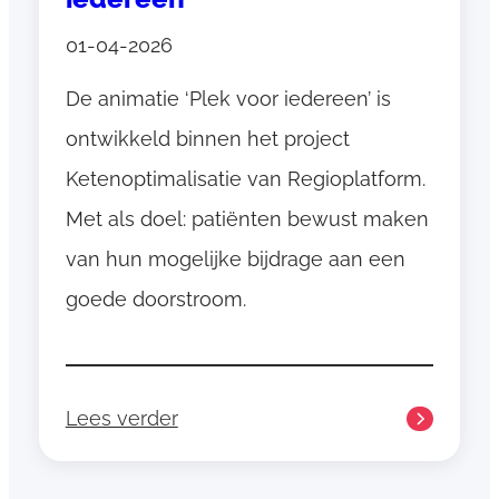
e
t
01-04-2026
h
De animatie ‘Plek voor iedereen’ is
u
i
ontwikkeld binnen het project
s
Ketenoptimalisatie van Regioplatform.
m
Met als doel: patiënten bewust maken
o
n
van hun mogelijke bijdrage aan een
i
goede doorstroom.
t
o
r
i
Lees verder
:
n
A
g
n