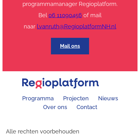
programmamanager Regioplatform.
e
Bel
06 11090456
of mail
d
e
naar
l.vanruth@RegioplatformNH.nl
r
e
Mail ons
e
n
’
Programma
Projecten
Nieuws
Over ons
Contact
Alle rechten voorbehouden