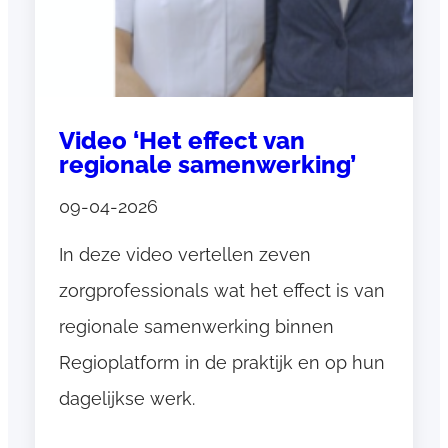
n
t
e
r
v
Video ‘Het effect van
i
regionale samenwerking’
e
w
09-04-2026
Z
In deze video vertellen zeven
o
r
zorgprofessionals wat het effect is van
g
regionale samenwerking binnen
r
Regioplatform in de praktijk en op hun
i
n
dagelijkse werk.
g