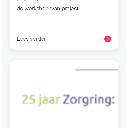
de workshop ‘Van project…
Lees verder
:
P
r
o
j
e
c
t
u
p
d