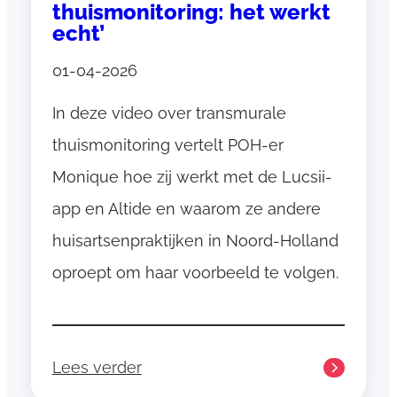
thuismonitoring: het werkt
1
echt’
a
p
01-04-2026
r
In deze video over transmurale
i
l
thuismonitoring vertelt POH-er
2
Monique hoe zij werkt met de Lucsii-
0
app en Altide en waarom ze andere
2
huisartsenpraktijken in Noord-Holland
6
oproept om haar voorbeeld te volgen.
Lees verder
: