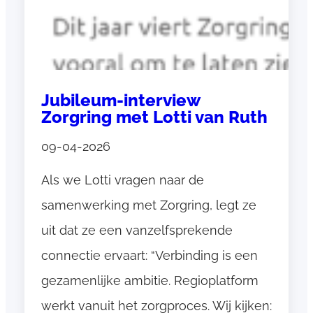
a
t
e
K
e
Jubileum-interview
t
Zorgring met Lotti van Ruth
e
n
09-04-2026
o
Als we Lotti vragen naar de
p
t
samenwerking met Zorgring, legt ze
i
uit dat ze een vanzelfsprekende
m
connectie ervaart: “Verbinding is een
a
l
gezamenlijke ambitie. Regioplatform
i
werkt vanuit het zorgproces. Wij kijken: