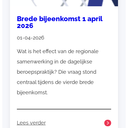
c
t
Brede bijeenkomst 1 april
v
2026
a
n
01-04-2026
r
Wat is het effect van de regionale
e
g
samenwerking in de dagelijkse
i
beroepspraktijk? Die vraag stond
o
centraal tijdens de vierde brede
n
a
bijeenkomst.
l
e
s
Lees verder
a
: